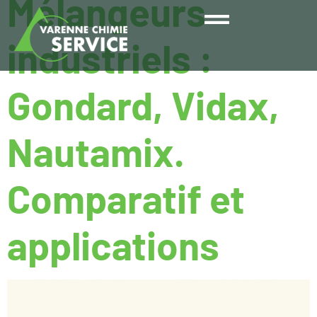
Mélangeurs
industriels :
Gondard, Vidax,
Nautamix.
Comparatif et
applications